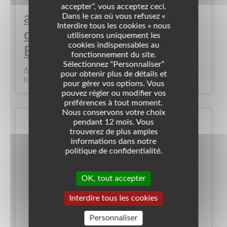
accepter”, vous acceptez ceci.
association des parents
Dans le cas où vous refusez «
Interdire tous les cookies » nous
d'élèves du groupe scolaire
utiliserons uniquement les
cookies indispensables au
BLAISE PASCAL
fonctionnement du site.
Sélectionnez “Personnaliser”
Association
pour obtenir plus de détails et
Enfance &Enseignement Primaire
Enseignement - Formation
pour gérer vos options. Vous
pouvez régler ou modifier vos
préférences à tout moment.
Nous conservons votre choix
pendant 12 mois. Vous
trouverez de plus amples
informations dans notre
politique de confidentialité.
OK, tout accepter
Interdire tous les cookies
Personnaliser