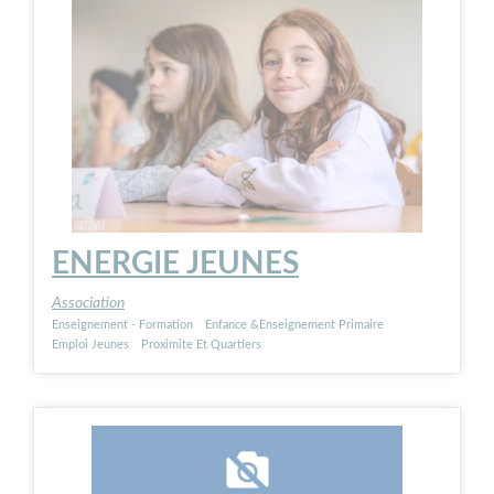
ENERGIE JEUNES
Association
Enseignement - Formation
Enfance &Enseignement Primaire
Emploi Jeunes
Proximite Et Quartiers