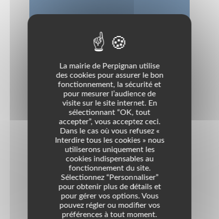
Objet
- De contribuer au maintien des principes laïques de
La mairie de Perpignan utilise
neutralité scolaire, d'objectivité et de tolérance sur
des cookies pour assurer le bon
lesquels repose l'enseignement public;
fonctionnement, la sécurité et
- D'étudier tout ce qui concerne l'intérêt des élèves
pour mesurer l’audience de
au point de vue moral, intellectuel et maté
visite sur le site internet. En
sélectionnant “OK, tout
accepter”, vous acceptez ceci.
Nom d'usage
Dans le cas où vous refusez «
Interdire tous les cookies » nous
association des parents d'élèves du groupe
utiliserons uniquement les
scolaire BLAISE PASCAL
cookies indispensables au
fonctionnement du site.
Domaines
Sélectionnez “Personnaliser”
pour obtenir plus de détails et
Enfance &Enseignement Primaire
pour gérer vos options. Vous
Enseignement - Formation
pouvez régler ou modifier vos
préférences à tout moment.