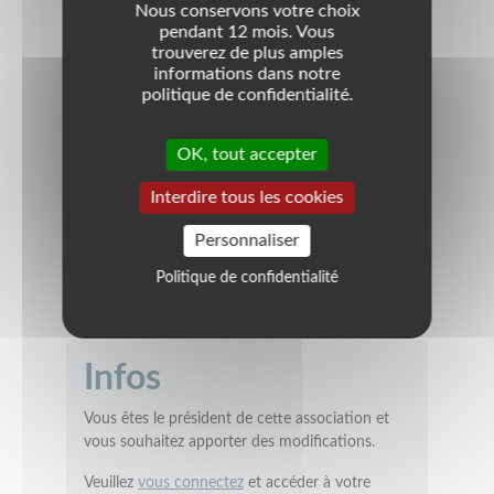
Téléphone
06.64.90.28.05
Nous conservons votre choix
pendant 12 mois. Vous
E-mail
dali.lo@orange.fr
trouverez de plus amples
informations dans notre
Quartier
politique de confidentialité.
Mailloles
OK, tout accepter
Coordonnées
Interdire tous les cookies
Parc Ducup 62 rue de Tanger
66000
perpignan
Personnaliser
France
Politique de confidentialité
Infos
Vous êtes le président de cette association et
vous souhaitez apporter des modifications.
Veuillez
vous connectez
et accéder à votre