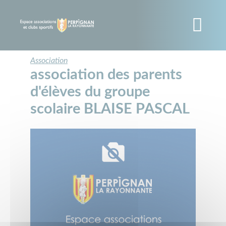
Panneau de gestion des cookies
Aller
au
contenu
principal
Association
association des parents
d'élèves du groupe
scolaire BLAISE PASCAL