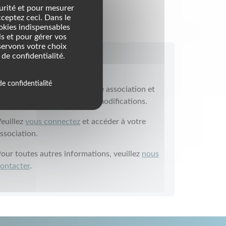
nce
urité et pour mesurer
cceptez ceci. Dans le
ookies indispensables
s et pour gérer vos
servons votre choix
de confidentialité.
Infos
de confidentialité
ous êtes le président de cette association et
ous souhaitez apporter des modifications.
euillez
vous connectez
et accéder à votre
ssociation.
our toutes autres informations, veuillez
nous
ontacter
.