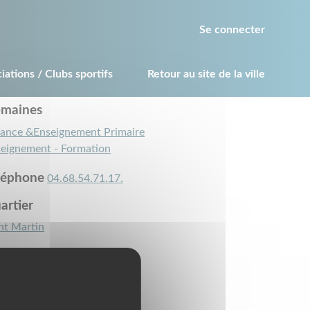
Se connecter
iations / Clubs sportifs
Retour au site de la ville
maines
ance &Enseignement Primaire
eignement - Formation
léphone
04.68.54.71.17.
artier
nt Martin
ordonnées
bis avenue Victor Dalbiez
000
PERPIGNAN