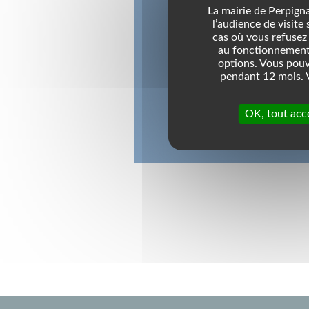
La mairie de Perpigna
l’audience de visite
cas où vous refusez 
au fonctionnement 
options. Vous pouv
pendant 12 mois. V
OK, tout acc