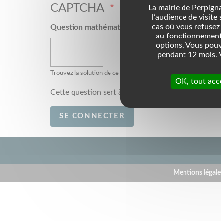
CAPTCHA
La mairie de Perpigna
l’audience de visite
cas où vous refusez 
Question mathématique
1 + 8 =
au fonctionnement 
options. Vous pouv
pendant 12 mois. V
Trouvez la solution de ce problème mathématique simple et sais
OK, tout acc
Cette question sert à vérifier si vous êtes un vis
BOTTOM FOOTER MENU
Mentions légale