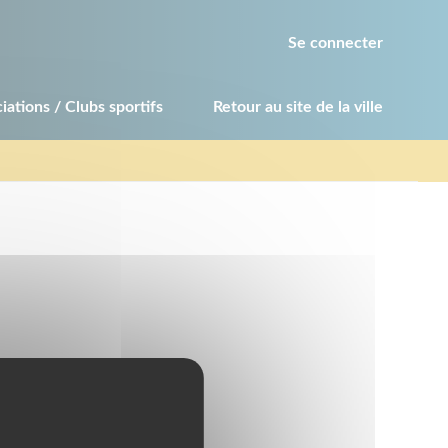
Se connecter
iations / Clubs sportifs
Retour au site de la ville