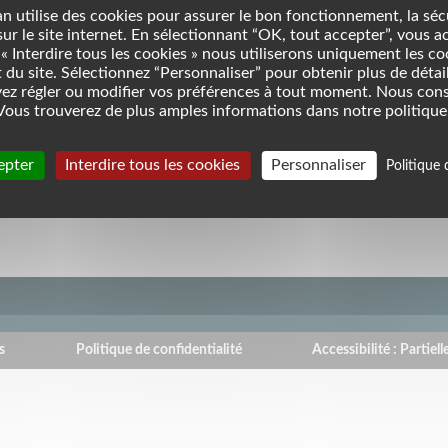
n utilise des cookies pour assurer le bon fonctionnement, la séc
 sur le site internet. En sélectionnant “OK, tout accepter”, vous a
« Interdire tous les cookies » nous utiliserons uniquement les c
du site. Sélectionnez “Personnaliser” pour obtenir plus de détail
ez régler ou modifier vos préférences à tout moment. Nous con
ous trouverez de plus amples informations dans notre politique 
issez le résultat. Par exemple, pour 1 + 3, saisissez 4.
epter
Interdire tous les cookies
Personnaliser
Politique 
iteur humain ou non afin d'éviter les soumissions de pourriel (spa
s
Politique de confidentialité
Accessibilité : Partie