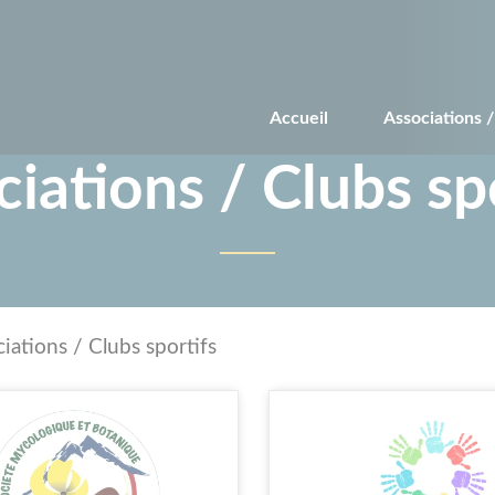
Aller
au
contenu
principal
Accueil
Associations /
iations / Clubs sp
ltats :
iations / Clubs sportifs