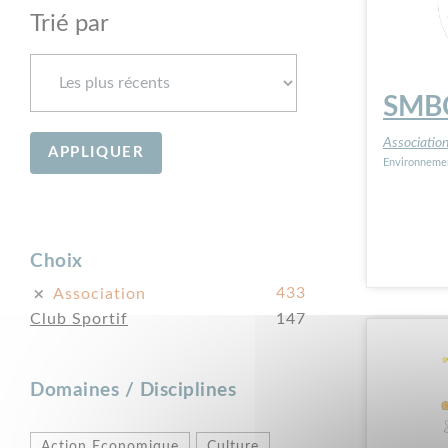
Trié par
SMB
Associatio
Environneme
Choix
433
Association
Club Sportif
147
Domaines / Disciplines
Action Economique
Culture