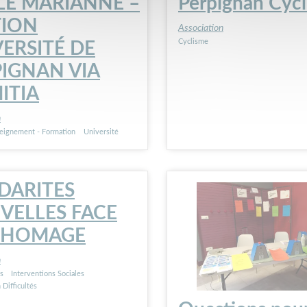
LE MARIANNE –
Perpignan Cyc
TION
Association
Cyclisme
ERSITÉ DE
IGNAN VIA
ITIA
n
eignement - Formation
Université
DARITES
VELLES FACE
CHOMAGE
n
s
Interventions Sociales
Difficultés