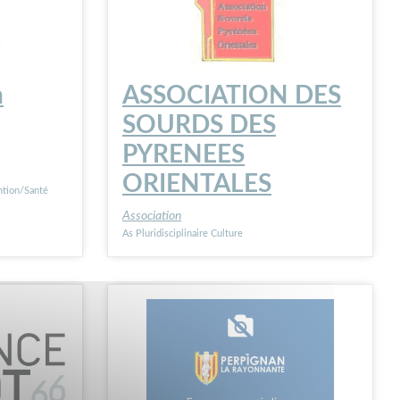
n
ASSOCIATION DES
SOURDS DES
PYRENEES
ORIENTALES
ntion/Santé
Association
As Pluridisciplinaire Culture