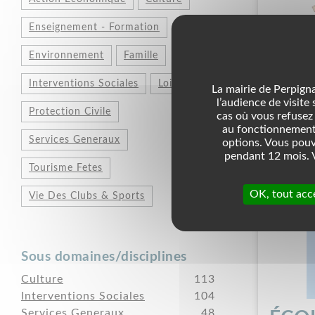
Enseignement - Formation
JARD
Environnement
Famille
POU
Interventions Sociales
Loisirs
La mairie de Perpigna
Associatio
l’audience de visite
Protection Civile
Nature - Env
cas où vous refusez 
au fonctionnement 
Services Generaux
options. Vous pouv
pendant 12 mois. V
Tourisme Fetes
OK, tout acc
Vie Des Clubs & Sports
Sous domaines/disciplines
Culture
113
Interventions Sociales
104
Services Generaux
48