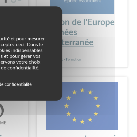
66
Maison de l'Europe
Pyrénées
urité et pour mesurer
Méditerranée
cceptez ceci. Dans le
ookies indispensables
Association
s et pour gérer vos
Enseignement - Formation
servons votre choix
de confidentialité.
de confidentialité