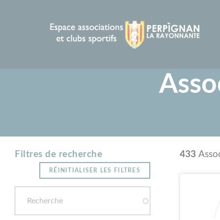
Panneau de gestion des cookies
Assoc
Résu
433
Assoc
Filtres de recherche
RÉINITIALISER LES FILTRES