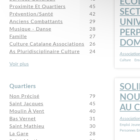
ÉCO
Proximite Et Quartiers
45
SEC
Prévention/Santé
42
UNIV
Anciens Combattants
29
Musique - Danse
28
PERP
Famille
27
DOM
Culture Catalane Associations
26
As Pluridisciplinaire Culture
24
Associatio
Culture
Ens
Voir plus
SOLI
Quartiers
NOU
Non Précisé
79
Saint Jacques
45
AU 
Moulin À Vent
40
Bas Vernet
31
Associatio
Emploi Jeune
Saint Mathieu
30
Personnes En 
La Gare
28