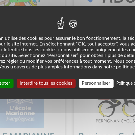
IN des JEUNES
France ADOT 
SSES
Association
n utilise des cookies pour assurer le bon fonctionnement, la séc
Prévention/Santé
n
 sur le site internet. En sélectionnant “OK, tout accepter”, vous a
ironnement
« Interdire tous les cookies » nous utiliserons uniquement les c
du site. Sélectionnez “Personnaliser” pour obtenir plus de détail
ez régler ou modifier vos préférences à tout moment. Nous con
ous trouverez de plus amples informations dans notre politique 
epter
Interdire tous les cookies
Personnaliser
Politique 