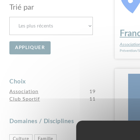
Trié par
Fran
Associatio
Prévention/S
Choix
Association
19
Club Sportif
11
Domaines / Disciplines
Asso
Culture
Famille