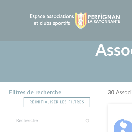
Panneau de gestion des cookies
Assoc
Résu
30
Associ
Filtres de recherche
RÉINITIALISER LES FILTRES