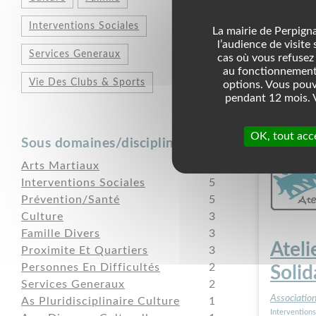
Associatio
Proximite Et 
Interventions Sociales
La mairie de Perpigna
l’audience de visite
Services Generaux
cas où vous refusez 
au fonctionnement 
Vie Des Clubs & Sports
options. Vous pouv
pendant 12 mois. V
OK, tout acc
Sous domaines/disciplines
Arts Martiaux
7
Interventions Sociales
5
Prévention/Santé
5
Culture
3
Famille Divers
3
Atel
Proximite Et Quartiers
3
Personnes En Difficultés
2
Solid
Services Generaux
2
Associatio
As Pluridisciplinaire Culture
1
Interventions