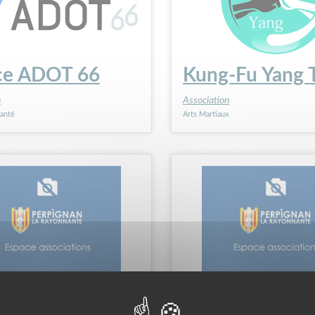
ce ADOT 66
Kung-Fu Yang 
n
Association
anté
Arts Martiaux
ciation Salsarama
l'art ou cochon