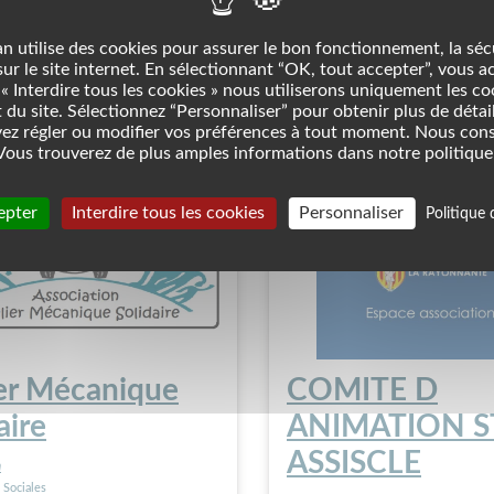
n
Association
Quartiers
Culture
Théâtre
n utilise des cookies pour assurer le bon fonctionnement, la séc
 sur le site internet. En sélectionnant “OK, tout accepter”, vous a
« Interdire tous les cookies » nous utiliserons uniquement les c
du site. Sélectionnez “Personnaliser” pour obtenir plus de détail
ez régler ou modifier vos préférences à tout moment. Nous con
ous trouverez de plus amples informations dans notre politique 
epter
Interdire tous les cookies
Personnaliser
Politique 
ier Mécanique
COMITE D
aire
ANIMATION S
ASSISCLE
n
 Sociales