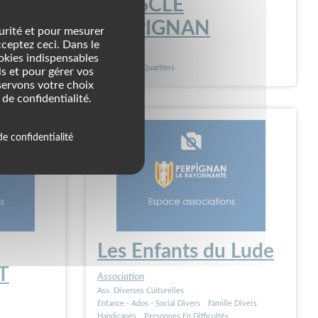
ASSISCLE
PERPIGNAN
urité et pour mesurer
cceptez ceci. Dans le
Association
ookies indispensables
Proximite Et Quartiers
s et pour gérer vos
servons votre choix
de confidentialité.
de confidentialité
Les Enfants du Lude
T
Association
Ass. Diverses Culturelles
Enfance - Ados - Social Divers
Famille Divers
Handicapés
Personnes En Difficultés