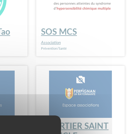
Tao
SOS MCS
Association
Prévention/Santé
QUARTIER SAINT