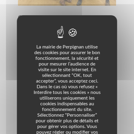
Objet
Association à but non lucratif qui a pour objectif
d'aider ses membres à améliorer leurs compétences
en matière de communication et de leadership par
la prise de la parole en public.
La mairie de Perpignan utilise
Pour 2020 : Les jeudis à 19h30
des cookies pour assurer le bon
16 et 30 janvier 2020 - 13 et 27 février 2020 - 12 et
fonctionnement, la sécurité et
pour mesurer l’audience de
26 mars 2020 - 09 et 23 avril 2020 - 07 et 21 mai
visite sur le site internet. En
2020 - 04 et 06 juin 2020 - 02 juillet 2020
sélectionnant “OK, tout
Marc : 0674552409 / Betty: 0761505474
accepter”, vous acceptez ceci.
Dans le cas où vous refusez «
Permanence
Interdire tous les cookies » nous
utiliserons uniquement les
1098 avenue Eole Technosud II
cookies indispensables au
Immeuble le Pyrénéen
fonctionnement du site.
Sélectionnez “Personnaliser”
Domaines
pour obtenir plus de détails et
pour gérer vos options. Vous
Enseignement - Formation
pouvez régler ou modifier vos