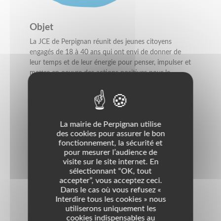
Objet
La JCE de Perpignan réunit des jeunes citoyens
engagés de 18 à 40 ans qui ont envi de donner de
leur temps et de leur énergie pour penser, impulser et
mettre en oeuvre des actions positives pour le
territoire.
La JCE porte des projets en rapport avec l'économie,
le social, la culture, l'emploi et l'environnement dans
un cadre convivial et d'échange entre ses membres.
La mairie de Perpignan utilise
La JCE propose aussi à ses membres des formations
des cookies pour assurer le bon
de qualité pour développer leurs compétences et les
fonctionnement, la sécurité et
encourager à la prise de responsabilité.
pour mesurer l’audience de
visite sur le site internet. En
sélectionnant “OK, tout
Nom d'usage
accepter”, vous acceptez ceci.
Jeune Chambre Economique de Perpignan
Dans le cas où vous refusez «
Interdire tous les cookies » nous
Domaines
utiliserons uniquement les
cookies indispensables au