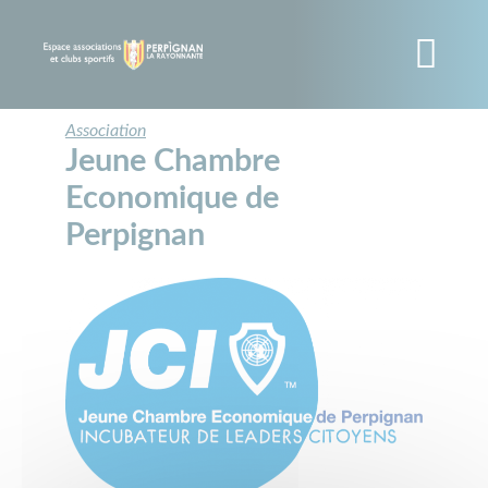
Panneau de gestion des cookies
Aller
au
contenu
principal
Association
Jeune Chambre
Economique de
Perpignan