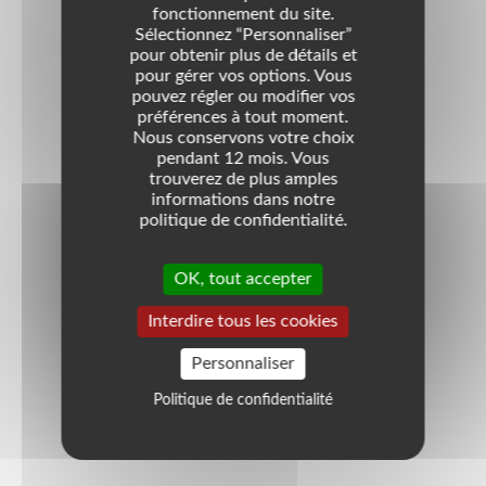
Action Economique
Culture
Emploi Jeunes
fonctionnement du site.
Enseignement - Formation
Environnement
Sélectionnez “Personnaliser”
pour obtenir plus de détails et
Interventions Sociales
Handicapés
pour gérer vos options. Vous
Tourisme Fetes
pouvez régler ou modifier vos
préférences à tout moment.
Téléphone
06 59 41 17 74
Nous conservons votre choix
pendant 12 mois. Vous
E-mail
perpignan@jcef.asso.fr
trouverez de plus amples
informations dans notre
Site internet
http://jce-perpignan.com/
politique de confidentialité.
Quartier
OK, tout accepter
Non précisé
Interdire tous les cookies
Coordonnées
Personnaliser
Quai de Lattre de Tassigny
- CCI
Politique de confidentialité
66000
Perpignan
France