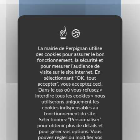
Objet
encourager, remercier,honorer tous les bénévoles des
divers associations
La mairie de Perpignan utilise
des cookies pour assurer le bon
fonctionnement, la sécurité et
Permanence
pour mesurer l’audience de
2 allee des oiseaux
visite sur le site internet. En
sélectionnant “OK, tout
66000 perpignan
accepter”, vous acceptez ceci.
Dans le cas où vous refusez «
Nom d'usage
CDEB PO
Interdire tous les cookies » nous
utiliserons uniquement les
Domaines
cookies indispensables au
Interventions Sociales
fonctionnement du site.
Sélectionnez “Personnaliser”
Enfance - Ados - Social Divers
Famille Divers
pour obtenir plus de détails et
Personnes En Difficultés
pour gérer vos options. Vous
pouvez régler ou modifier vos