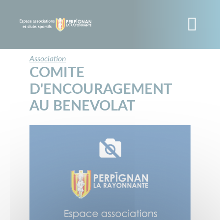
Panneau de gestion des cookies
Aller
au
contenu
principal
Association
COMITE
D'ENCOURAGEMENT
AU BENEVOLAT