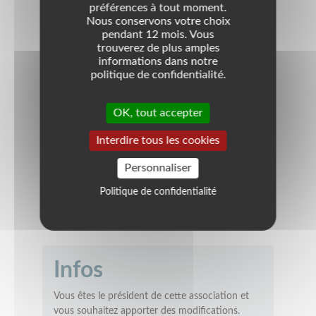
E-mail
pierre.taliercio@laposte.net
préférences à tout moment.
Nous conservons votre choix
Quartier
pendant 12 mois. Vous
trouverez de plus amples
Moyen Vernet
informations dans notre
politique de confidentialité.
Coordonnées
35 BD DE LA LLOBERE 66140 CANET EN
OK, tout accepter
ROUSSILLON
66000
PERPIGNAN
Interdire tous les cookies
France
Personnaliser
Politique de confidentialité
VOIR LA LOCALISATION
Infos
Vous êtes le président de cette association et
vous souhaitez apporter des modifications.