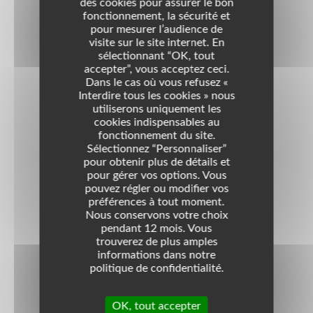
des cookies pour assurer le bon
fonctionnement, la sécurité et
pour mesurer l’audience de
visite sur le site internet. En
sélectionnant “OK, tout
Domaines
accepter”, vous acceptez ceci.
Dans le cas où vous refusez «
Enfance - Ados - Social Divers
Interdire tous les cookies » nous
Interventions Sociales
utiliserons uniquement les
cookies indispensables au
Téléphone
04.68.50.87.94.
fonctionnement du site.
Sélectionnez “Personnaliser”
Quartier
pour obtenir plus de détails et
pour gérer vos options. Vous
Saint Jacques
pouvez régler ou modifier vos
préférences à tout moment.
Coordonnées
Nous conservons votre choix
pendant 12 mois. Vous
8 bis, Rue Fustel de Coulanges
trouverez de plus amples
66000
PERPIGNAN
informations dans notre
France
politique de confidentialité.
OK, tout accepter