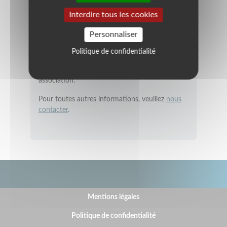
Interdire tous les cookies
Infos
Personnaliser
Vous êtes le président de cette association et
vous souhaitez apporter des modifications.
Politique de confidentialité
Veuillez
vous connectez
et accéder à votre
association.
Pour toutes autres informations, veuillez
nous
contacter
.
BOTTOM FOOTER MENU
Mentions légales
Politique de confidentialité