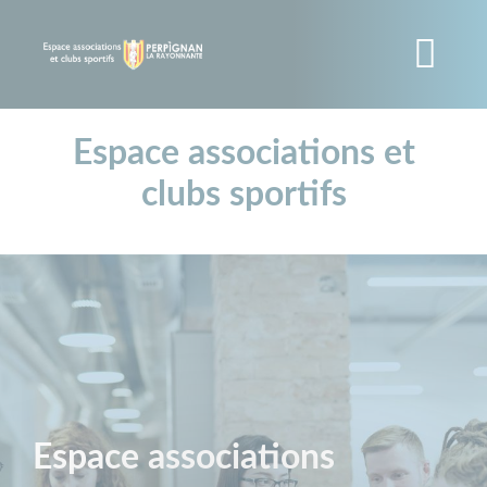
Panneau de gestion des cookies
Aller
au
contenu
principal
Espace associations et
clubs sportifs
Espace associations