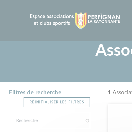
Panneau de gestion des cookies
Assoc
Résu
1
Associa
Filtres de recherche
RÉINITIALISER LES FILTRES