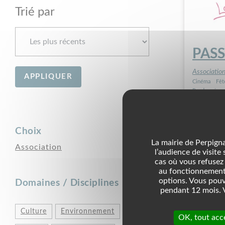
Trié par
PAS
Associatio
Cinéma
Fêt
Randonnées
Choix
La mairie de Perpigna
Association
1
l’audience de visite
cas où vous refusez 
au fonctionnement 
options. Vous pouv
Domaines / Disciplines
pendant 12 mois. V
Culture
Environnement
OK, tout acc