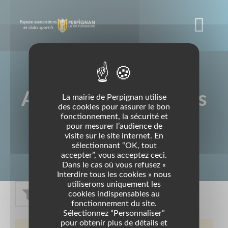
Panneau de gestion des cookies
Aller
au
contenu
principal
Associations / Clubs
La mairie de Perpignan utilise
des cookies pour assurer le bon
fonctionnement, la sécurité et
sportifs
pour mesurer l’audience de
visite sur le site internet. En
sélectionnant “OK, tout
accepter”, vous acceptez ceci.
Dans le cas où vous refusez «
Interdire tous les cookies » nous
utiliserons uniquement les
cookies indispensables au
fonctionnement du site.
Sélectionnez “Personnaliser”
pour obtenir plus de détails et