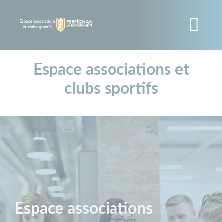
Panneau de gestion des cookies
Aller
au
contenu
principal
Espace associations et
clubs sportifs
Espace associations